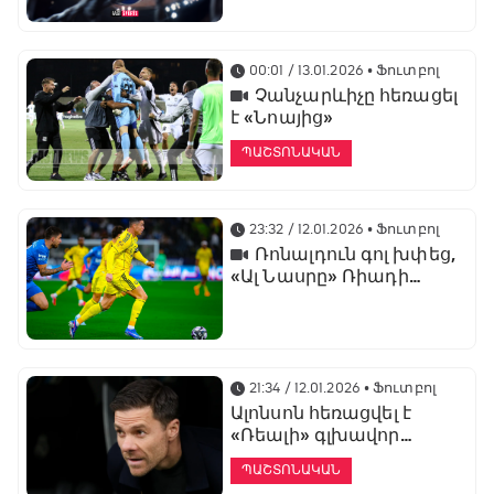
առաջնության
ցուցադրման գլխավոր
հովանավորն է
00:01 / 13.01.2026
• Ֆուտբոլ
Չանչարևիչը հեռացել
է «Նոայից»
ՊԱՇՏՈՆԱԿԱՆ
23:32 / 12.01.2026
• Ֆուտբոլ
Ռոնալդուն գոլ խփեց,
«Ալ Նասրը» Ռիադի
դերբիում պարտվեց «Ալ
Հիլյալին»
21:34 / 12.01.2026
• Ֆուտբոլ
Ալոնսոն հեռացվել է
«Ռեալի» գլխավոր
մարզչի պաշտոնից
ՊԱՇՏՈՆԱԿԱՆ