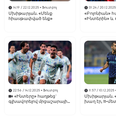
14:19 / 22.12.2025
• Ֆուտբոլ
01:24 / 20.12.202
Մխիթարյան. «Մենք
«Բոլոնիան» 
հիասթափված ենք»
«Ինտերին» և 
Իտալիայի Ս
եզրափակիչ
22:56 / 14.12.2025
• Ֆուտբոլ
11:57 / 10.12.2025
«Ինտերը» հաղթեց`
Մխիթարյան. «
գլխավորելով մրցաշարային
խաղ էր, 11-մ
աղյուսակը
հորինեցին»