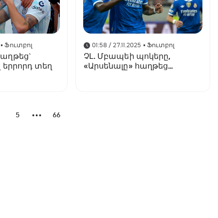
• Ֆուտբոլ
01:58 / 27.11.2025
• Ֆուտբոլ
հաղթեց`
ՉԼ. Մբապեի պոկերը,
 երրորդ տեղ
«Արսենալը» հաղթեց
«Բավարիային»,
«Լիվերպուլի» հերթական
պարտությունը
4
5
66
•••