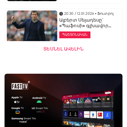
20:30 / 12.01.2026
• Ֆուտբոլ
Ալբերտ Սելադեսը`
«Պաֆոսի» գլխավոր
մարզիչ
ՊԱՇՏՈՆԱԿԱՆ
ՏԵՍՆԵԼ ԱՎԵԼԻՆ
19:53 / 12.01.2026
• Ֆուտբոլ
«Ալաշկերտը»
մարզական հավաք
կանցկացնի
Անթալիայում
13:51 / 12.01.2026
• Ֆուտբոլ
Բալոտելին
կարեիրան կշարունակի
ԱՄԷ-ի երկրորդ լիգայում
ՊԱՇՏՈՆԱԿԱՆ