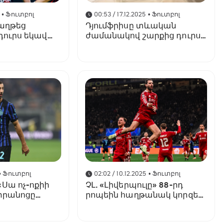
5
• Ֆուտբոլ
00:53 / 17.12.2025
• Ֆուտբոլ
հաղթեց
Դյումֆրիսը տևական
դուրս եկավ
ժամանակով շարքից դուրս
ուպերգավաթի
է մնացել
• Ֆուտբոլ
02:02 / 10.12.2025
• Ֆուտբոլ
Սա ոչ-ոքիի
ՉԼ. «Լիվերպուլը» 88-րդ
ետրանոցը
րոպեին հաղթանակ կորզեց
«Ինտերից», «Բարսան»,
«Աթլետիկոն», «Տոտենհեմը»