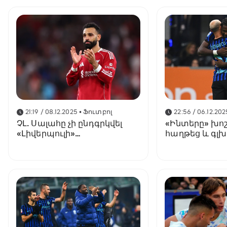
21:19 / 08.12.2025
• Ֆուտբոլ
22:56 / 06.12.202
ՉԼ. Սալահը չի ընդգրկվել
«Ինտերը» խո
«Լիվերպուլի»
հաղթեց և գլ
հայտացուցակում
աղյուսակը