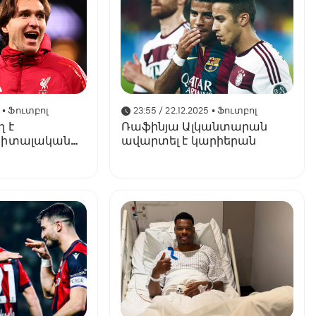
5
• Ֆուտբոլ
23:55 / 22.12.2025
• Ֆուտբոլ
 է
Ռաֆինյա Ալկանտարան
 իտալական
ավարտել է կարիերան