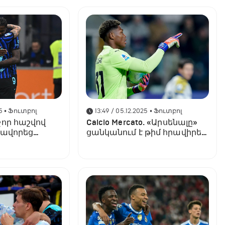
ևս 3 միավոր վաստակեցին
5
• Ֆուտբոլ
13:49 / 05.12.2025
• Ֆուտբոլ
շոր հաշվով
Calcio Mercato. «Արսենալը»
խավորեց
ցանկանում է թիմ հրավիրել
Ա Սերիայում հանդես եկող
դարպասապահին