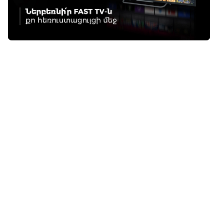
01:54 / 12.01.2026
• Ֆուտբոլ
«Ինտերի» ու
«Նապոլիի» մարտական
ոչ-ոքին
01:03 / 12.01.2026
• Ֆուտբոլ
«Բարսան» համառ ու
գոլառատ պայքարում
հաղթեց «Ռեալին»`
դառնալով Իսպանիայի
Սուպերգավաթակիր
23:13 / 11.01.2026
• Ֆուտբոլ
Անգլիայի գավաթ.
«Ման. Յունայթեդը»
պարտվեց` դուրս
մնալով պայքարից