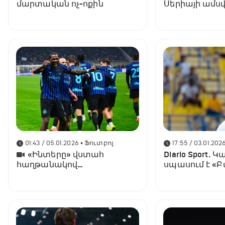
մարտական ոչ-ոքին
Սերիայի ամսվ
մարզիչ
01:43 / 05.01.2026
• Ֆուտբոլ
17:55 / 03.01.202
«Ինտերը» վստահ
Diario Sport. Կ
հաղթանակով
սպասում է «Բ
վերադարձավ առաջին տեղ
առաջարկին