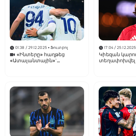
01:38 / 29.12.2025
• Ֆուտբոլ
17:04 / 25.12.202
«Ինտերը» հաղթեց
Կիեզան կարող
«Ատալանտային»`
տեղափոխվել
վերադառնալով առաջին
թոփ ակումբ
տեղ