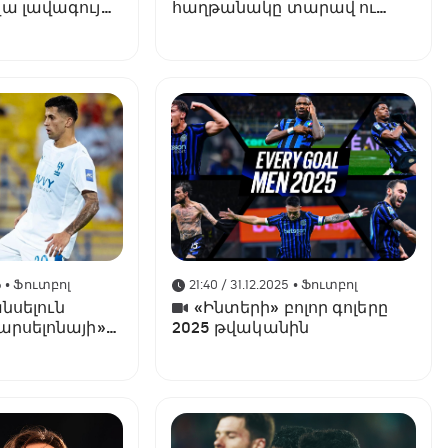
ա լավագույն
հաղթանակը տարավ ու
առաջին տեղում է
6
• Ֆուտբոլ
21:40 / 31.12.2025
• Ֆուտբոլ
անսելուն
«Ինտերի» բոլոր գոլերը
արսելոնայի»
2025 թվականին